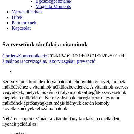
Egészségpénztárak
Magenta Moments
Vérvételi helyek
Hírek
Partnereknek
Kapcsolat
Szervezetünk támfalai a vitaminok
Corden-Kommunikacio
2024-12-16T10:14:02+01:00
2025.01.04.
|
általános laborvizsgálat
,
laborvizsgálat
,
prevenció
|
View
Larger
Szervezetünk komplex folyamatokat lebonyolító gépezet, aminek
Image
működéséhez a vitaminok nélkülözhetetlenek. A vitaminok szerves
vegyületek, melyek biokémiai folyamatokkal segítik szervezetünk
megfelelő működését. Nem szolgálnak energiaforrásul és nem
működnek építőanyagként mégis hiányuk esetén komoly
következményekkel számolhatunk.
Néhány csoport számára a vitaminhiány kockázata emelkedett,
ilyenek például az: