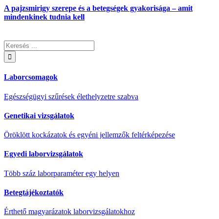
A pajzsmirigy szerepe és a betegségek gyakorisága – amit
mindenkinek tudnia kell
Keresés:
Laborcsomagok
Egészségügyi szűrések élethelyzetre szabva
Genetikai vizsgálatok
Öröklött kockázatok és egyéni jellemzők feltérképezése
Egyedi laborvizsgálatok
Több száz laborparaméter egy helyen
Betegtájékoztatók
Érthető magyarázatok laborvizsgálatokhoz