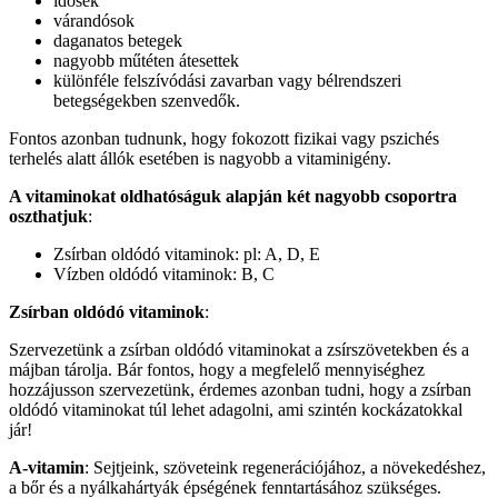
idősek
várandósok
daganatos betegek
nagyobb műtéten átesettek
különféle felszívódási zavarban vagy bélrendszeri
betegségekben szenvedők.
Fontos azonban tudnunk, hogy fokozott fizikai vagy pszichés
terhelés alatt állók esetében is nagyobb a vitaminigény.
A vitaminokat oldhatóságuk alapján két nagyobb csoportra
oszthatjuk
:
Zsírban oldódó vitaminok: pl: A, D, E
Vízben oldódó vitaminok: B, C
Zsírban oldódó vitaminok
:
Szervezetünk a zsírban oldódó vitaminokat a zsírszövetekben és a
májban tárolja. Bár fontos, hogy a megfelelő mennyiséghez
hozzájusson szervezetünk, érdemes azonban tudni, hogy a zsírban
oldódó vitaminokat túl lehet adagolni, ami szintén kockázatokkal
jár!
A-vitamin
: Sejtjeink, szöveteink regenerációjához, a növekedéshez,
a bőr és a nyálkahártyák épségének fenntartásához szükséges.