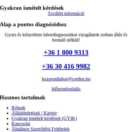
Gyakran ismételt kérdések
További információ
Alap a pontos diagnózishoz
Gyors és kényelmes labordiagnosztikai vizsgálatok sorban állás és
beutaló nélkül!
+36 1 800 9313
+36 30 416 9982
kozpontilabor@corden.hu
Időpontfoglalás
Hasznos tartalmak
Rólunk
Álláshirdetések / Karrier
Gyakran ismételt kérdések (GYIK)
Kapcsolat
Általános Szerződési Feltételek