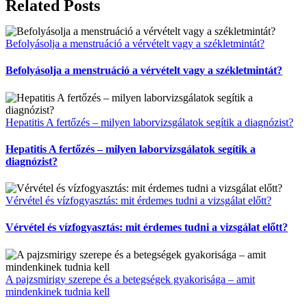
Facebook
LinkedIn
Email
Related Posts
Befolyásolja a menstruáció a vérvételt vagy a székletmintát?
Befolyásolja a menstruáció a vérvételt vagy a székletmintát?
Hepatitis A fertőzés – milyen laborvizsgálatok segítik a diagnózist?
Hepatitis A fertőzés – milyen laborvizsgálatok segítik a
diagnózist?
Vérvétel és vízfogyasztás: mit érdemes tudni a vizsgálat előtt?
Vérvétel és vízfogyasztás: mit érdemes tudni a vizsgálat előtt?
A pajzsmirigy szerepe és a betegségek gyakorisága – amit
mindenkinek tudnia kell