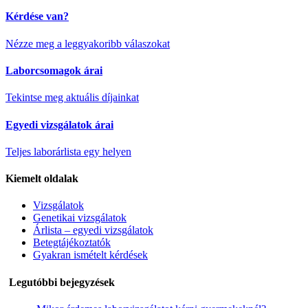
Kérdése van?
Nézze meg a leggyakoribb válaszokat
Laborcsomagok árai
Tekintse meg aktuális díjainkat
Egyedi vizsgálatok árai
Teljes laborárlista egy helyen
Kiemelt oldalak
Vizsgálatok
Genetikai vizsgálatok
Árlista – egyedi vizsgálatok
Betegtájékoztatók
Gyakran ismételt kérdések
Legutóbbi bejegyzések