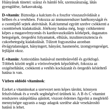
Hiányának tünetei: száraz és hámló bőr, szemszárazság, látás
gyengülése, farkasvakság.
D-vitamin
: Biztosítja a kalcium és a foszfor visszaszívódását a
bélben és a vesékben. Fokozza az immunrendszer hatékonyságát és
a csontépítő sejtek aktivitását. Kalciummal együtt szedve csökkenti a
csonttörések kialakulását. Jótékony hatása még, hogy csökkenteni
képes a magasvérnyomás és kardiovaszkuláris kórképek, daganatos
betegségek, öregedési folyamatok, elhízás, inzulinrezisztencia és
cukorbetegség kialakulását. Túlzott fogyasztása azonban
étvágytalanságot, hányingert, hányást, hasmenést, izomgyengeséget,
fejfájást okoz.
E-vitamin
: Antioxidáns hatásával membránvédő és gyökfogó.
Többek között segíti a vörösvérsejtek képződését, fokozza az
oxigénellátást, csökkenti a vetélés kockázatát és öregedés késleltető
hatása is van.
Vízben oldódó vitaminok
:
Ezeket a vitaminokat a szervezet nem képes tárolni, könnyen
felszívódnak és a vesék segítségével ürülnek ki. A B és C vitamint
rendszeres utánpótlása ajánlott, viszont érdemes figyelni a megfelelő
mennyiségre ugyanis a nagy adagok szedése akár vesekárosító
hatású is lehet.