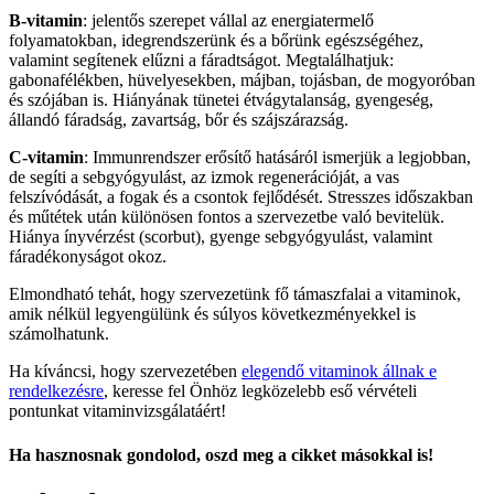
B-vitamin
: jelentős szerepet vállal az energiatermelő
folyamatokban, idegrendszerünk és a bőrünk egészségéhez,
valamint segítenek elűzni a fáradtságot. Megtalálhatjuk:
gabonafélékben, hüvelyesekben, májban, tojásban, de mogyoróban
és szójában is. Hiányának tünetei étvágytalanság, gyengeség,
állandó fáradság, zavartság, bőr és szájszárazság.
C-vitamin
: Immunrendszer erősítő hatásáról ismerjük a legjobban,
de segíti a sebgyógyulást, az izmok regenerációját, a vas
felszívódását, a fogak és a csontok fejlődését. Stresszes időszakban
és műtétek után különösen fontos a szervezetbe való bevitelük.
Hiánya ínyvérzést (scorbut), gyenge sebgyógyulást, valamint
fáradékonyságot okoz.
Elmondható tehát, hogy szervezetünk fő támaszfalai a vitaminok,
amik nélkül legyengülünk és súlyos következményekkel is
számolhatunk.
Ha kíváncsi, hogy szervezetében
elegendő vitaminok állnak e
rendelkezésre
, keresse fel Önhöz legközelebb eső vérvételi
pontunkat vitaminvizsgálatáért!
Ha hasznosnak gondolod, oszd meg a cikket másokkal is!