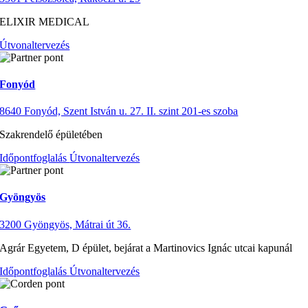
ELIXIR MEDICAL
Útvonaltervezés
Fonyód
8640 Fonyód, Szent István u. 27. II. szint 201-es szoba
Szakrendelő épületében
Időpontfoglalás
Útvonaltervezés
Gyöngyös
3200 Gyöngyös, Mátrai út 36.
Agrár Egyetem, D épület, bejárat a Martinovics Ignác utcai kapunál
Időpontfoglalás
Útvonaltervezés