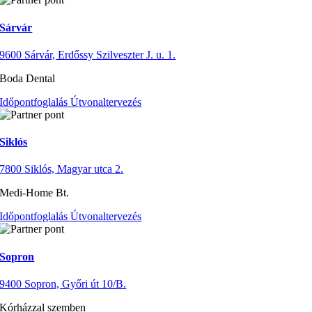
Sárvár
9600 Sárvár, Erdőssy Szilveszter J. u. 1.
Boda Dental
Időpontfoglalás
Útvonaltervezés
Siklós
7800 Siklós, Magyar utca 2.
Medi-Home Bt.
Időpontfoglalás
Útvonaltervezés
Sopron
9400 Sopron, Győri út 10/B.
Kórházzal szemben