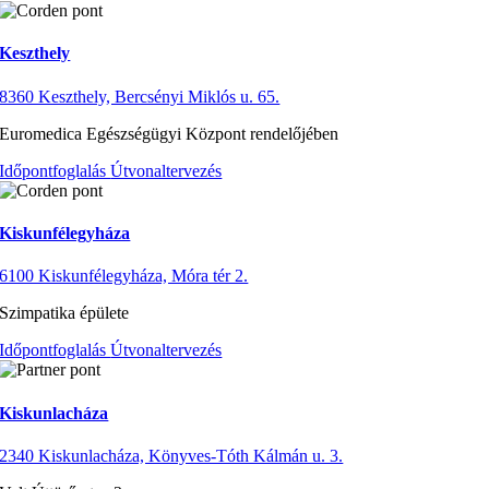
Keszthely
8360 Keszthely, Bercsényi Miklós u. 65.
Euromedica Egészségügyi Központ rendelőjében
Időpontfoglalás
Útvonaltervezés
Kiskunfélegyháza
6100 Kiskunfélegyháza, Móra tér 2.
Szimpatika épülete
Időpontfoglalás
Útvonaltervezés
Kiskunlacháza
2340 Kiskunlacháza, Könyves-Tóth Kálmán u. 3.