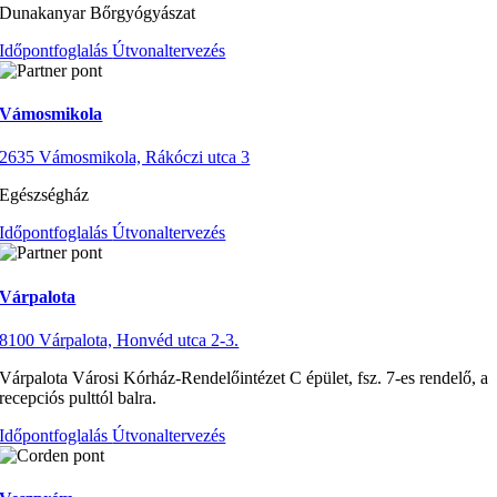
Dunakanyar Bőrgyógyászat
Időpontfoglalás
Útvonaltervezés
Vámosmikola
2635 Vámosmikola, Rákóczi utca 3
Egészségház
Időpontfoglalás
Útvonaltervezés
Várpalota
8100 Várpalota, Honvéd utca 2-3.
Várpalota Városi Kórház-Rendelőintézet C épület, fsz. 7-es rendelő, a
recepciós pulttól balra.
Időpontfoglalás
Útvonaltervezés