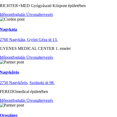
RICHTER+MED Gyógyászati Központ épületében
Időpontfoglalás
Útvonaltervezés
Nagykáta
2760 Nagykáta, Gyóni Géza út 13.
GYENES MEDICAL CENTER 1. emelet
Időpontfoglalás
Útvonaltervezés
Nagykőrös
2750 Nagykőrös, Szolnoki út 98.
FEREDOmedical épületében
Időpontfoglalás
Útvonaltervezés
Oroszlány