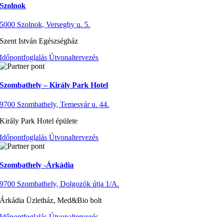
Szolnok
5000 Szolnok, Verseghy u. 5.
Szent István Egészségház
Időpontfoglalás
Útvonaltervezés
Szombathely – Király Park Hotel
9700 Szombathely, Temesvár u. 44.
Király Park Hotel épülete
Időpontfoglalás
Útvonaltervezés
Szombathely -Árkádia
9700 Szombathely, Dolgozók útja 1/A.
Árkádia Üzletház, Med&Bio bolt
Időpontfoglalás
Útvonaltervezés