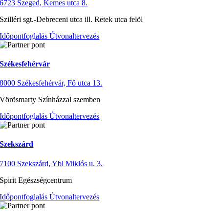
6723 Szeged, Kemes utca 8.
Szilléri sgt.-Debreceni utca ill. Retek utca felöl
Időpontfoglalás
Útvonaltervezés
Székesfehérvár
8000 Székesfehérvár, Fő utca 13.
Vörösmarty Színházzal szemben
Időpontfoglalás
Útvonaltervezés
Szekszárd
7100 Szekszárd, Ybl Miklós u. 3.
Spirit Egészségcentrum
Időpontfoglalás
Útvonaltervezés