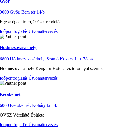
Győr
9000 Győr, Bem tér 14/b.
Egészségcentrum, 201-es rendelő
Időpontfoglalás
Útvonaltervezés
Hódmezővásárhely
6800 Hódmezővásárhely, Szántó Kovács J. u. 78. sz.
Hódmezővásárhely Kenguru Hotel a víztoronnyal szemben
Időpontfoglalás
Útvonaltervezés
Kecskemét
6000 Kecskemét, Koháry krt. 4.
OVSZ Vérellátó Épülete
Időpontfoglalás
Útvonaltervezés