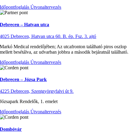
Időpontfoglalás
Útvonaltervezés
Debrecen – Hatvan utca
4025 Debrecen, Hatvan utca 60. B. ép. Fsz. 3. ajtó
Markó Medical rendelőjében; Az utcafronton található piros oszlop
mellett besétálva, az udvarban jobbra a második bejáratnál található.
Időpontfoglalás
Útvonaltervezés
Debrecen – Józsa Park
4225 Debrecen, Szentgyörgyfalvi út 9.
Józsapark Rendelők, 1. emelet
Időpontfoglalás
Útvonaltervezés
Dombóvár