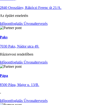
2840 Oroszlány, Rákóczi Ferenc út 21/A.
Az épület emeletén
Időpontfoglalás
Útvonaltervezés
Paks
7030 Paks, Nádor utca 49.
Háziorvosi rendelőben
Időpontfoglalás
Útvonaltervezés
Pápa
8500 Pápa, Major u. 13/B.
-
Időpontfoglalás
Útvonaltervezés