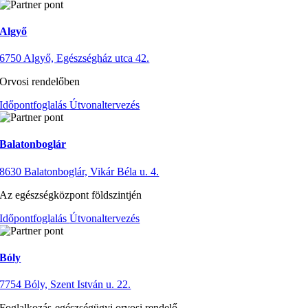
Algyő
6750 Algyő, Egészségház utca 42.
Orvosi rendelőben
Időpontfoglalás
Útvonaltervezés
Balatonboglár
8630 Balatonboglár, Vikár Béla u. 4.
Az egészségközpont földszintjén
Időpontfoglalás
Útvonaltervezés
Bóly
7754 Bóly, Szent István u. 22.
Foglalkozás-egészségügyi orvosi rendelő