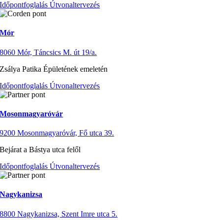
Időpontfoglalás
Útvonaltervezés
Mór
8060 Mór, Táncsics M. út 19/a.
Zsálya Patika Épületének emeletén
Időpontfoglalás
Útvonaltervezés
Mosonmagyaróvár
9200 Mosonmagyaróvár, Fő utca 39.
Bejárat a Bástya utca felől
Időpontfoglalás
Útvonaltervezés
Nagykanizsa
8800 Nagykanizsa, Szent Imre utca 5.