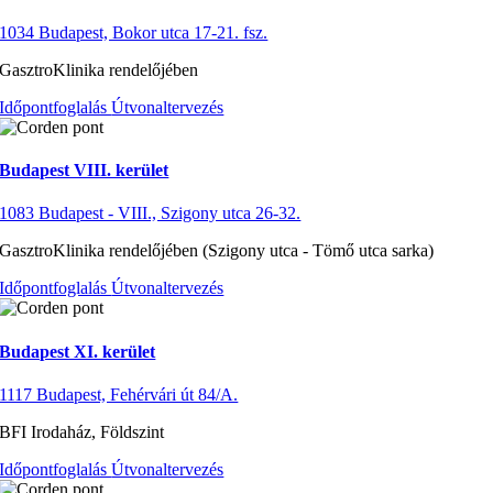
1034 Budapest, Bokor utca 17-21. fsz.
GasztroKlinika rendelőjében
Időpontfoglalás
Útvonaltervezés
Budapest VIII. kerület
1083 Budapest - VIII., Szigony utca 26-32.
GasztroKlinika rendelőjében (Szigony utca - Tömő utca sarka)
Időpontfoglalás
Útvonaltervezés
Budapest XI. kerület
1117 Budapest, Fehérvári út 84/A.
BFI Irodaház, Földszint
Időpontfoglalás
Útvonaltervezés