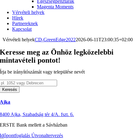
Egészségpénztárak
Magenta Moments
Vérvételi helyek
Hírek
Partnereknek
Kapcsolat
Vérvételi helyek
CD-GreenEdge2022
2026-06-11T23:00:35+02:00
Keresse meg az Önhöz legközelebbi
mintavételi pontot!
Írja be irányítószámát vagy települése nevét
Keresés
Ajka
8400 Ajka, Szabadság tér 4/A. fszt. 6.
ERSTE Bank mellett a Sávházban
Időpontfoglalás
Útvonaltervezés