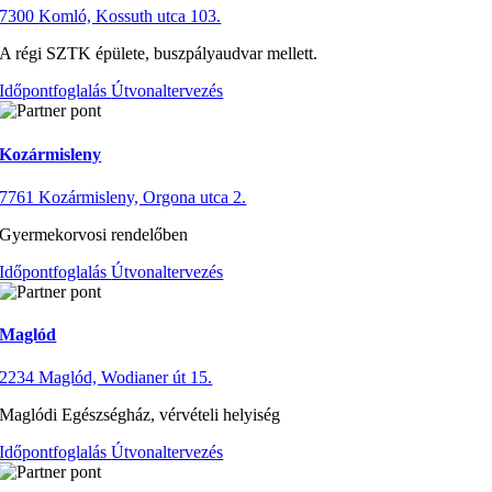
7300 Komló, Kossuth utca 103.
A régi SZTK épülete, buszpályaudvar mellett.
Időpontfoglalás
Útvonaltervezés
Kozármisleny
7761 Kozármisleny, Orgona utca 2.
Gyermekorvosi rendelőben
Időpontfoglalás
Útvonaltervezés
Maglód
2234 Maglód, Wodianer út 15.
Maglódi Egészségház, vérvételi helyiség
Időpontfoglalás
Útvonaltervezés