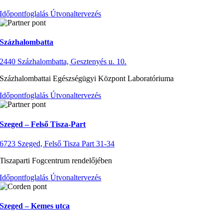
Időpontfoglalás
Útvonaltervezés
Százhalombatta
2440 Százhalombatta, Gesztenyés u. 10.
Százhalombattai Egészségügyi Központ Laboratóriuma
Időpontfoglalás
Útvonaltervezés
Szeged – Felső Tisza-Part
6723 Szeged, Felső Tisza Part 31-34
Tiszaparti Fogcentrum rendelőjében
Időpontfoglalás
Útvonaltervezés
Szeged – Kemes utca