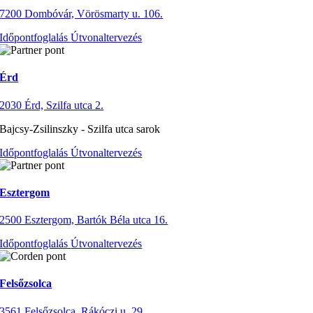
7200 Dombóvár, Vörösmarty u. 106.
Időpontfoglalás
Útvonaltervezés
Érd
2030 Érd, Szilfa utca 2.
Bajcsy-Zsilinszky - Szilfa utca sarok
Időpontfoglalás
Útvonaltervezés
Esztergom
2500 Esztergom, Bartók Béla utca 16.
Időpontfoglalás
Útvonaltervezés
Felsőzsolca
3561 Felsőzsolca, Rákóczi u. 29