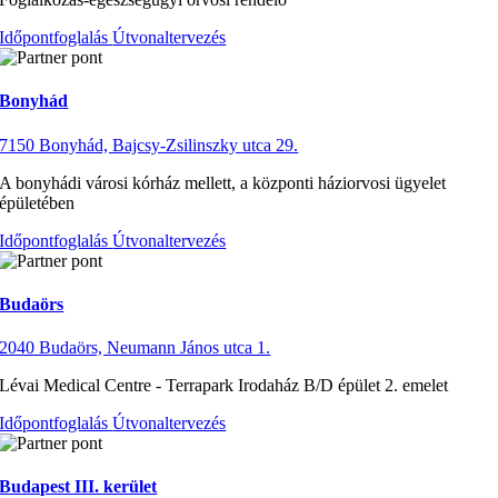
Időpontfoglalás
Útvonaltervezés
Bonyhád
7150 Bonyhád, Bajcsy-Zsilinszky utca 29.
A bonyhádi városi kórház mellett, a központi háziorvosi ügyelet
épületében
Időpontfoglalás
Útvonaltervezés
Budaörs
2040 Budaörs, Neumann János utca 1.
Lévai Medical Centre - Terrapark Irodaház B/D épület 2. emelet
Időpontfoglalás
Útvonaltervezés
Budapest III. kerület