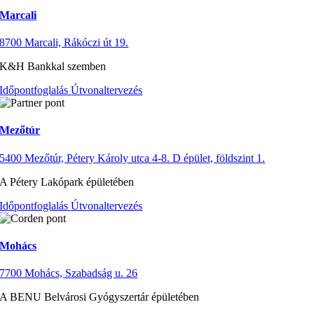
Marcali
8700 Marcali, Rákóczi út 19.
K&H Bankkal szemben
Időpontfoglalás
Útvonaltervezés
Mezőtúr
5400 Mezőtúr, Pétery Károly utca 4-8. D épület, földszint 1.
A Pétery Lakópark épületében
Időpontfoglalás
Útvonaltervezés
Mohács
7700 Mohács, Szabadság u. 26
A BENU Belvárosi Gyógyszertár épületében