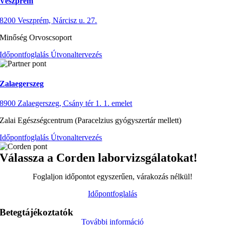
Veszprém
8200 Veszprém, Nárcisz u. 27.
Minőség Orvoscsoport
Időpontfoglalás
Útvonaltervezés
Zalaegerszeg
8900 Zalaegerszeg, Csány tér 1. 1. emelet
Zalai Egészségcentrum (Paracelzius gyógyszertár mellett)
Időpontfoglalás
Útvonaltervezés
Válassza a Corden labor­­­vizsgálatokat!
Foglaljon időpontot egyszerűen, várakozás nélkül!
Időpontfoglalás
Betegtájékoztatók
További információ