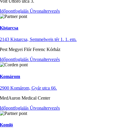
Volt Úttörő utca 3.
Időpontfoglalás
Útvonaltervezés
Kistarcsa
2143 Kistarcsa, Semmelweis tér 1. 1. em.
Pest Megyei Flór Ferenc Kórház
Időpontfoglalás
Útvonaltervezés
Komárom
2900 Komárom, Gyár utca 66.
MedAuron Medical Center
Időpontfoglalás
Útvonaltervezés
Komló