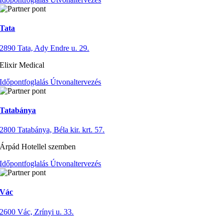
Tata
2890 Tata, Ady Endre u. 29.
Elixir Medical
Időpontfoglalás
Útvonaltervezés
Tatabánya
2800 Tatabánya, Béla kir. krt. 57.
Árpád Hotellel szemben
Időpontfoglalás
Útvonaltervezés
Vác
2600 Vác, Zrínyi u. 33.