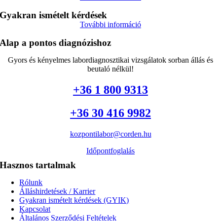
Gyakran ismételt kérdések
További információ
Alap a pontos diagnózishoz
Gyors és kényelmes labordiagnosztikai vizsgálatok sorban állás és
beutaló nélkül!
+36 1 800 9313
+36 30 416 9982
kozpontilabor@corden.hu
Időpontfoglalás
Hasznos tartalmak
Rólunk
Álláshirdetések / Karrier
Gyakran ismételt kérdések (GYIK)
Kapcsolat
Általános Szerződési Feltételek