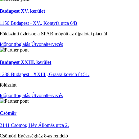
Budapest XV. kerület
1156 Budapest - XV., Kontyfa utca 6/B
Földszinti üzletsor, a SPAR mögött az újpalotai piacnál
Időpontfoglalás
Útvonaltervezés
Budapest XXIII. kerület
1238 Budapest - XXIII., Grassalkovich út 51.
földszint
Időpontfoglalás
Útvonaltervezés
Csömör
2141 Csömör, Hév Állomás utca 2.
Csömöri Egészségház 8-as rendelő