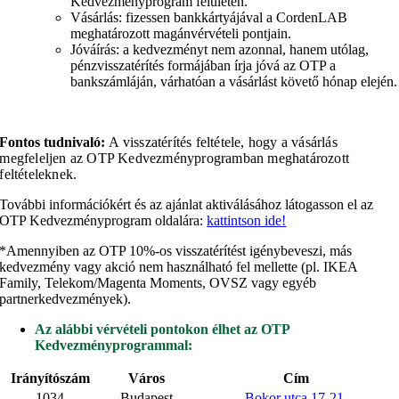
Kedvezményprogram felületén.
Vásárlás: fizessen bankkártyájával a CordenLAB
meghatározott magánvérvételi pontjain.
Jóváírás: a kedvezményt nem azonnal, hanem utólag,
pénzvisszatérítés formájában írja jóvá az OTP a
bankszámláján, várhatóan a vásárlást követő hónap elején.
Fontos tudnivaló:
A visszatérítés feltétele, hogy a vásárlás
megfeleljen az OTP Kedvezményprogramban meghatározott
feltételeknek.
További információkért és az ajánlat aktiválásához látogasson el az
OTP Kedvezményprogram oldalára:
kattintson ide!
*Amennyiben az OTP 10%-os visszatérítést igénybeveszi, más
kedvezmény vagy akció nem használható fel mellette (pl. IKEA
Family, Telekom/Magenta Moments, OVSZ vagy egyéb
partnerkedvezmények).
Az alábbi vérvételi pontokon élhet az OTP
Kedvezményprogrammal:
Irányítószám
Város
Cím
1034
Budapest
Bokor utca 17-21.