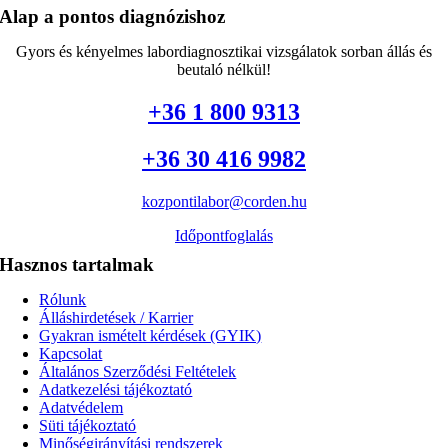
Alap a pontos diagnózishoz
Gyors és kényelmes labordiagnosztikai vizsgálatok sorban állás és
beutaló nélkül!
+36 1 800 9313
+36 30 416 9982
kozpontilabor@corden.hu
Időpontfoglalás
Hasznos tartalmak
Rólunk
Álláshirdetések / Karrier
Gyakran ismételt kérdések (GYIK)
Kapcsolat
Általános Szerződési Feltételek
Adatkezelési tájékoztató
Adatvédelem
Süti tájékoztató
Minőségirányítási rendszerek