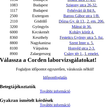
1083
Budapest
Szigony utca 26-32.
1117
Budapest
Fehérvári út 84/A.
2500
Esztergom
Baross Gábor utca 1/B.
2110
Gödöllő
Dózsa Gy. út 13., 2. em. 206.
3200
Gyöngyös
Mátrai út 36.
6000
Kecskemét
Koháry körút 4.
8360
Keszthely
Festetics György utca 5. fsz.
8800
Nagykanizsa
Szent Imre u. 5.
8100
Várpalota
Honvéd utca 2-3.
8900
Zalaegerszeg
Csány tér 1., I. emelet.
Válassza a Corden labor­­­vizsgálatokat!
Foglaljon időpontot egyszerűen, várakozás nélkül!
Időpontfoglalás
Betegtájékoztatók
További információ
Gyakran ismételt kérdések
További információ