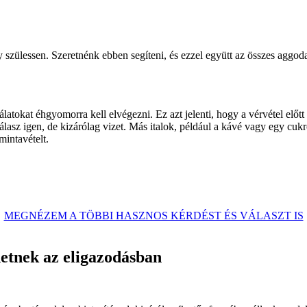
 szülessen. Szeretnénk ebben segíteni, és ezzel együtt az összes aggod
gálatokat éhgyomorra kell elvégezni. Ez azt jelenti, hogy a vérvétel elő
válasz igen, de kizárólag vizet. Más italok, például a kávé vagy egy cuk
mintavételt.
MEGNÉZEM A TÖBBI HASZNOS KÉRDÉST ÉS VÁLASZT IS
etnek az eligazodásban