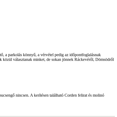
ő, a parkolás könnyű, a vérvétel pedig az időpontfoglalásnak
osok közül választanak minket, de sokan jönnek Ráckevéről, Dömsödről
pucsengő nincsen. A kerítésen található Corden felirat és molinó