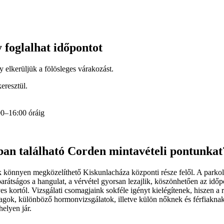
 foglalhat időpontot
y elkerüljük a fölösleges várakozást.
eresztül.
:00–16:00 óráig
ban található Corden mintavételi pontunkat
ek könnyen megközelíthető Kiskunlacháza központi része felől. A parko
 barátságos a hangulat, a vérvétel gyorsan lezajlik, köszönhetően az időp
es kortól. Vizsgálati csomagjaink sokféle igényt kielégítenek, hiszen a 
magok, különböző hormonvizsgálatok, illetve külön nőknek és férfiaknak 
helyen jár.