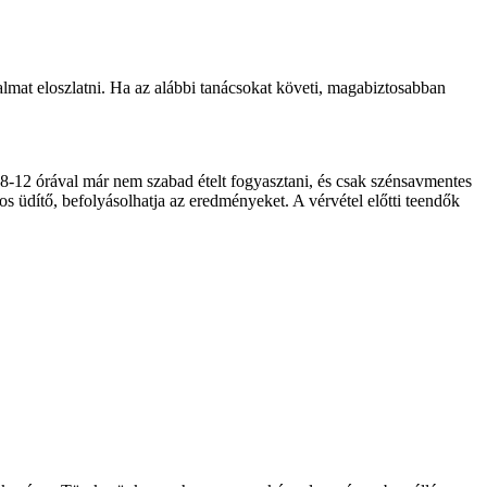
almat eloszlatni. Ha az alábbi tanácsokat követi, magabiztosabban
tt 8-12 órával már nem szabad ételt fogyasztani, és csak szénsavmentes
ros üdítő, befolyásolhatja az eredményeket. A vérvétel előtti teendők