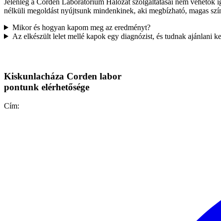
Jelenleg a Corden Laboratórium Hálózat szolgáltatásai nem vehetők ig
nélküli megoldást nyújtsunk mindenkinek, aki megbízható, magas szín
Mikor és hogyan kapom meg az eredményt?
Az elkészült lelet mellé kapok egy diagnózist, és tudnak ajánlani ke
Kiskunlacháza Corden labor
pontunk elérhetősége
Cím: