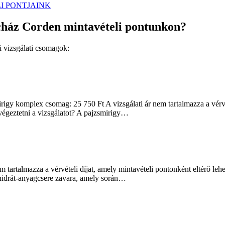
I PONTJAINK
acház Corden mintavételi pontunkon?
i vizsgálati csomagok:
gy komplex csomag: 25 750 Ft A vizsgálati ár nem tartalmazza a vérvéte
lvégeztetni a vizsgálatot? A pajzsmirigy…
m tartalmazza a vérvételi díjat, amely mintavételi pontonként eltérő leh
énhidrát-anyagcsere zavara, amely során…