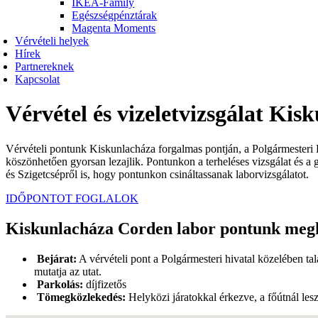
IKEA-Family
Egészségpénztárak
Magenta Moments
Vérvételi helyek
Hírek
Partnereknek
Kapcsolat
Vérvétel és vizeletvizsgálat Ki
Vérvételi pontunk Kiskunlacháza forgalmas pontján, a Polgármesteri H
köszönhetően gyorsan lezajlik. Pontunkon a terheléses vizsgálat és a
és Szigetcsépről is, hogy pontunkon csináltassanak laborvizsgálatot.
IDŐPONTOT FOGLALOK
Kiskunlacháza Corden labor pontunk megk
Bejárat:
A vérvételi pont a Polgármesteri hivatal közelében tal
mutatja az utat.
Parkolás:
díjfizetős
Tömegközlekedés:
Helyközi járatokkal érkezve, a főútnál les