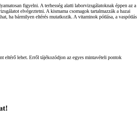
amatosan figyelni. A terhesség alatti laborvizsgálatoknak éppen az a
rvizsgálatot elvégeztetni. A kismama csomagok tartalmazzák a hazai
at, ha bármilyen eltérés mutatkozik. A vitaminok pótlása, a vaspótlás
t eltérő lehet. Erről tájékozódjon az egyes mintavételi pontok
at!