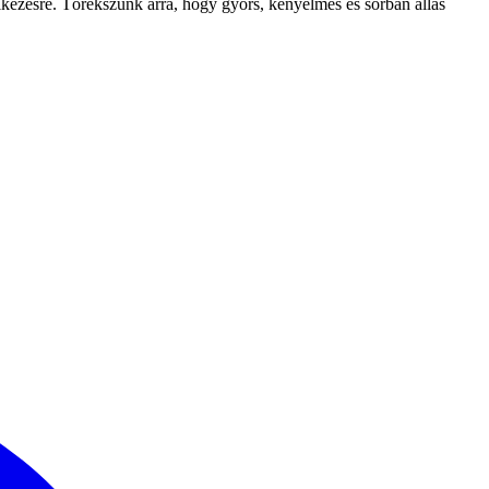
lkezésre. Törekszünk arra, hogy gyors, kényelmes és sorban állás