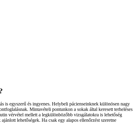
?
lás is egyszerű és ingyenes. Helybeli pácienseinknek különösen nagy
ontfoglalásnak. Mintavételi pontunkon a sokak által keresett terheléses
rutin vérvétel mellett a legkülönbözőbb vizsgálatokra is lehetőség
ajánlott lehetőségek. Ha csak egy alapos ellenőrzést szeretne