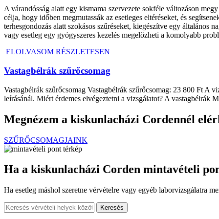
A várandósság alatt egy kismama szervezete sokféle változáson megy k
célja, hogy időben megmutassák az esetleges eltéréseket, és segítsene
terhesgondozás alatt szokásos szűréseket, kiegészítve egy általános n
vagy esetleg egy gyógyszeres kezelés megelőzheti a komolyabb prob
ELOLVASOM RÉSZLETESEN
Vastagbélrák szűrőcsomag
Vastagbélrák szűrőcsomag Vastagbélrák szűrőcsomag: 23 800 Ft A vizsgá
leírásánál. Miért érdemes elvégeztetni a vizsgálatot? A vastagbélrá
Megnézem a kiskunlacházi Cordennél elérhe
SZŰRŐCSOMAGJAINK
Ha a kiskunlacházi Corden mintavételi po
Ha esetleg máshol szeretne vérvételre vagy egyéb laborvizsgálatra me
Keresés