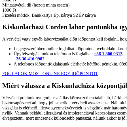
Mintaátvételi díj (hozott minta esetén)
1000 Ft
Fizetési módok:
Bankkártya
Ep. kártya
SZÉP kártya
Kiskunlacházi Corden labor pontunkba így
A vérvétel vagy egyéb laborvizsgálat előtt időpontot kell foglalni, hog
Legegyszerűbben online foglalhat időpontot a weboldalunkon k
Ügyfélszolgálatunkon telefonon is foglalhat:
+36 1 800 9313
+36 30 416 9982
A telefonos időpontfoglalásunk elérhető: hétfőtől péntekig, 08
FOGLALOK MOST ONLINE EGY IDŐPONTOT
Miért válassza a Kiskunlacháza központjá
Vérvételi pontunk nyugodt, családias környezetben található, bárkin
biztonságérzetet ad, hogy jól ismerik a vérvételi asszisztenst. Nálunk
vizsgálat is elérhető, illetve gyermekvérvételt is végzünk már háromév
nyílik. Vannak például allergiával és intoleranciával kapcsolatos cso
elvégeztetni, mert nincsenek különösebb panaszai, nálunk akkor is jó 