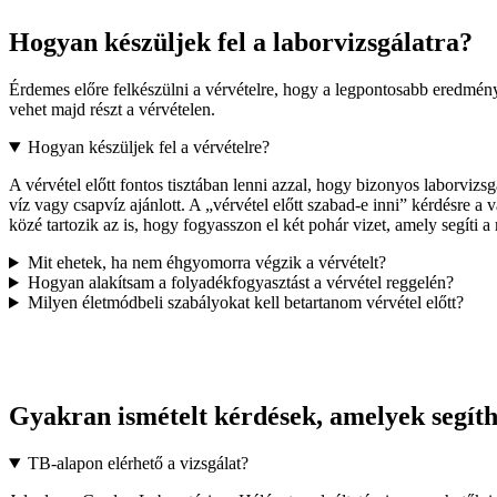
Hogyan készüljek fel a laborvizsgálatra?
Érdemes előre felkészülni a vérvételre, hogy a legpontosabb eredmény
vehet majd részt a vérvételen.
Hogyan készüljek fel a vérvételre?
A vérvétel előtt fontos tisztában lenni azzal, hogy bizonyos laborvizs
víz vagy csapvíz ajánlott. A „vérvétel előtt szabad-e inni” kérdésre a 
közé tartozik az is, hogy fogyasszon el két pohár vizet, amely segíti a 
Mit ehetek, ha nem éhgyomorra végzik a vérvételt?
Hogyan alakítsam a folyadékfogyasztást a vérvétel reggelén?
Milyen életmódbeli szabályokat kell betartanom vérvétel előtt?
Gyakran ismételt kérdések, amelyek segíth
TB-alapon elérhető a vizsgálat?