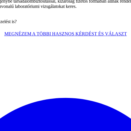
énybe társadalombiztosítással, kizárólag fizetős formában állnak rende
vonalú laboratóriumi vizsgálatokat keres.
zelést is?
MEGNÉZEM A TÖBBI HASZNOS KÉRDÉST ÉS VÁLASZT