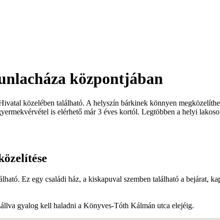
skunlacháza központjában
ivatal közelében található. A helyszín bárkinek könnyen megközelíthet
 gyermekvérvétel is elérhető már 3 éves kortól. Legtöbben a helyi lak
özelítése
álható. Ez egy családi ház, a kiskapuval szemben található a bejárat, ka
zállva gyalog kell haladni a Könyves-Tóth Kálmán utca elejéig.