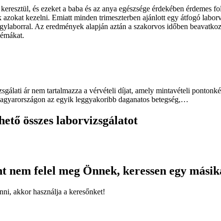
eresztül, és ezeket a baba és az anya egészsége érdekében érdemes foly
k azokat kezelni. Emiatt minden trimeszterben ajánlott egy átfogó labo
agylaborral. Az eredmények alapján aztán a szakorvos időben beavatkozh
lémákat.
lati ár nem tartalmazza a vérvételi díjat, amely mintavételi pontonkén
k Magyarországon az egyik leggyakoribb daganatos betegség,…
tő összes laborvizsgálatot
nt nem felel meg Önnek, keressen egy másik
nni, akkor használja a keresőnket!