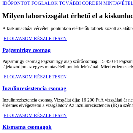
IDŐPONTOT FOGLALOK
TOVÁBBI CORDEN MINTAVÉTEL
Milyen laborvizsgálat érhető el a kiskunl
A kiskunlacházi vérvételi pontunkon elérhetők többek között az alább
ELOLVASOM RÉSZLETESEN
Pajzsmirigy csomag
Pajzsmirigy csomag Pajzsmirigy alap szűrőcsomag: 15 450 Ft Pajzsmiri
tájékozódjon az egyes mintavételi pontok leírásánál. Miért érdemes e
ELOLVASOM RÉSZLETESEN
Inzulinrezisztencia csomag
Inzulinrezisztencia csomag Vizsgálat díja: 16 200 Ft A vizsgálati ár ne
érdemes elvégeztetni a vizsgálatot? Az inzulinrezisztencia (IR) a sz
ELOLVASOM RÉSZLETESEN
Kismama csomagok