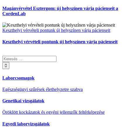
Magánvérvétel Esztergom: új helyszínen várja pácienseit a
CordenLab
Keszthelyi vérvételi pontunk új helyszínen várja pácienseit
Keszthelyi vérvételi pontunk új helyszínen várja pácienseit
Keresés:
Laborcsomagok
Egészségügyi szűrések élethelyzetre szabva
Genetikai vizsgálatok
Öröklött kockázatok és egyéni jellemzők feltérképezése
Egyedi laborvizsgálatok