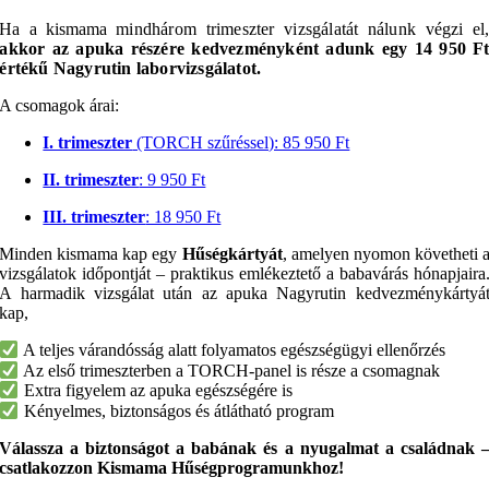
Ha a kismama
mindhárom trimeszter vizsgálatát nálunk végzi el
akkor az apuka részére kedvezményként adunk egy 14 950 F
értékű Nagyrutin laborvizsgálatot.
A csomagok árai:
I. trimeszter
(TORCH szűréssel): 85 950 Ft
II. trimeszter
: 9 950 Ft
III. trimeszter
: 18 950 Ft
Minden kismama kap egy
Hűségkártyát
, amelyen nyomon követheti 
vizsgálatok időpontját – praktikus emlékeztető a babavárás hónapjaira
A harmadik vizsgálat után az apuka Nagyrutin kedvezménykártyá
kap,
A teljes várandósság alatt folyamatos egészségügyi ellenőrzés
Az első trimeszterben a TORCH-panel is része a csomagnak
Extra figyelem az apuka egészségére is
Kényelmes, biztonságos és átlátható program
Válassza a biztonságot a babának és a nyugalmat a családnak 
csatlakozzon Kismama Hűségprogramunkhoz!