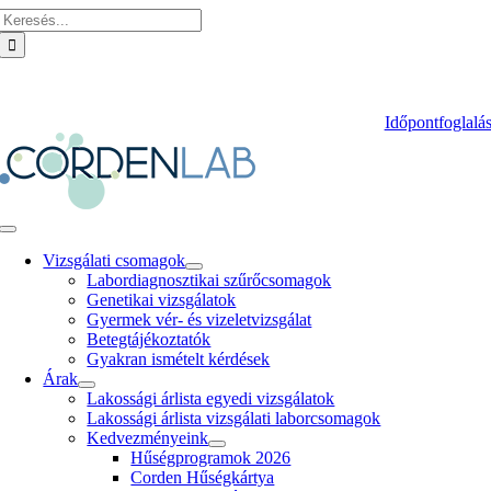
Keresés:
Skip
to
content
+361 800 9313
Időpontfoglalá
Toggle
Navigation
Vizsgálati csomagok
Labordiagnosztikai szűrőcsomagok
Genetikai vizsgálatok
Gyermek vér- és vizeletvizsgálat
Betegtájékoztatók
Gyakran ismételt kérdések
Árak
Lakossági árlista egyedi vizsgálatok
Lakossági árlista vizsgálati laborcsomagok
Kedvezményeink
Hűségprogramok 2026
Corden Hűségkártya