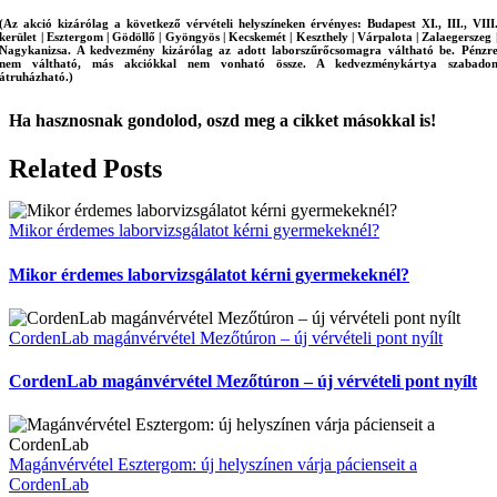
(Az akció kizárólag a következő vérvételi helyszíneken érvényes: Budapest XI., III., VIII
kerület | Esztergom | Gödöllő | Gyöngyös | Kecskemét | Keszthely | Várpalota | Zalaegerszeg 
Nagykanizsa. A kedvezmény kizárólag az adott laborszűrőcsomagra váltható be. Pénzr
nem váltható, más akciókkal nem vonható össze. A kedvezménykártya szabado
átruházható.)
Ha hasznosnak gondolod, oszd meg a cikket másokkal is!
Facebook
LinkedIn
Email
Related Posts
Mikor érdemes laborvizsgálatot kérni gyermekeknél?
Mikor érdemes laborvizsgálatot kérni gyermekeknél?
CordenLab magánvérvétel Mezőtúron – új vérvételi pont nyílt
CordenLab magánvérvétel Mezőtúron – új vérvételi pont nyílt
Magánvérvétel Esztergom: új helyszínen várja pácienseit a
CordenLab