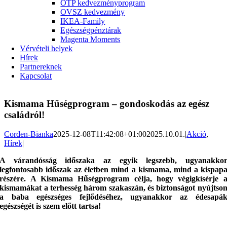
OTP kedvezményprogram
OVSZ kedvezmény
IKEA-Family
Egészségpénztárak
Magenta Moments
Vérvételi helyek
Hírek
Partnereknek
Kapcsolat
Kismama Hűségprogram – gondoskodás az egész
családról!
Corden-Bianka
2025-12-08T11:42:08+01:00
2025.10.01.
|
Akció
,
Hírek
|
A várandósság időszaka az egyik legszebb, ugyanakko
legfontosabb időszak az életben mind a kismama, mind a kispap
részére. A Kismama Hűségprogram célja, hogy végigkísérje 
kismamákat a terhesség három szakaszán, és biztonságot nyújtso
a baba egészséges fejlődéséhez, ugyanakkor az édesapá
egészségét is szem előtt tartsa!