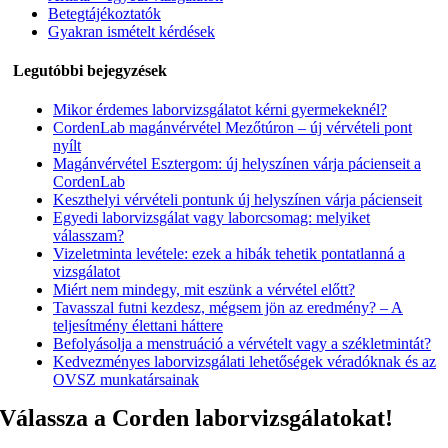
Betegtájékoztatók
Gyakran ismételt kérdések
Legutóbbi bejegyzések
Mikor érdemes laborvizsgálatot kérni gyermekeknél?
CordenLab magánvérvétel Mezőtúron – új vérvételi pont
nyílt
Magánvérvétel Esztergom: új helyszínen várja pácienseit a
CordenLab
Keszthelyi vérvételi pontunk új helyszínen várja pácienseit
Egyedi laborvizsgálat vagy laborcsomag: melyiket
válasszam?
Vizeletminta levétele: ezek a hibák tehetik pontatlanná a
vizsgálatot
Miért nem mindegy, mit eszünk a vérvétel előtt?
Tavasszal futni kezdesz, mégsem jön az eredmény? – A
teljesítmény élettani háttere
Befolyásolja a menstruáció a vérvételt vagy a székletmintát?
Kedvezményes laborvizsgálati lehetőségek véradóknak és az
OVSZ munkatársainak
Válassza a Corden labor­­­vizsgálatokat!