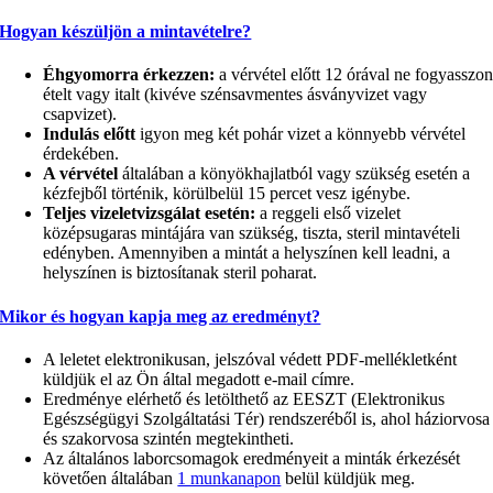
Hogyan készüljön a mintavételre?
Éhgyomorra érkezzen:
a vérvétel előtt 12 órával ne fogyasszo
ételt vagy italt (kivéve szénsavmentes ásványvizet vagy
csapvizet).
Indulás előtt
igyon meg két pohár vizet a könnyebb vérvétel
érdekében.
A vérvétel
általában a könyökhajlatból vagy szükség esetén a
kézfejből történik, körülbelül 15 percet vesz igénybe.
Teljes vizeletvizsgálat esetén:
a reggeli első vizelet
középsugaras mintájára van szükség, tiszta, steril mintavételi
edényben. Amennyiben a mintát a helyszínen kell leadni, a
helyszínen is biztosítanak steril poharat.
Mikor és hogyan kapja meg az eredményt?
A leletet elektronikusan, jelszóval védett PDF-mellékletként
küldjük el az Ön által megadott e-mail címre.
Eredménye elérhető és letölthető az EESZT (Elektronikus
Egészségügyi Szolgáltatási Tér) rendszeréből is, ahol háziorvosa
és szakorvosa szintén megtekintheti.
Az általános laborcsomagok eredményeit a minták érkezését
követően általában
1 munkanapon
belül küldjük meg.