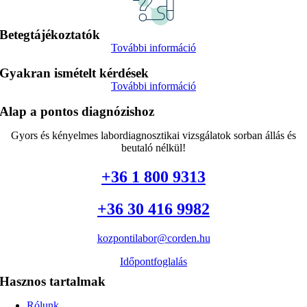
Betegtájékoztatók
További információ
Gyakran ismételt kérdések
További információ
Alap a pontos diagnózishoz
Gyors és kényelmes labordiagnosztikai vizsgálatok sorban állás és
beutaló nélkül!
+36 1 800 9313
+36 30 416 9982
kozpontilabor@corden.hu
Időpontfoglalás
Hasznos tartalmak
Rólunk