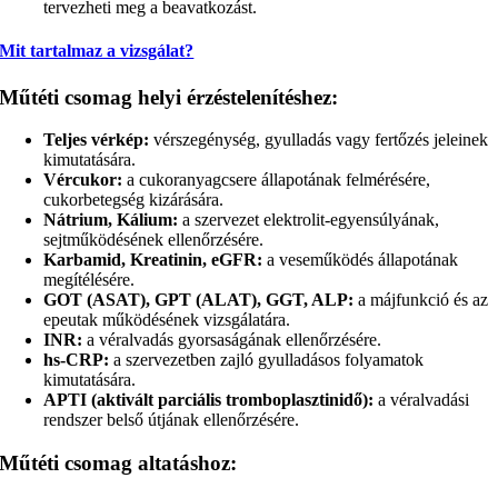
tervezheti meg a beavatkozást.
Mit tartalmaz a vizsgálat?
Műtéti csomag helyi érzéstelenítéshez:
Teljes vérkép:
vérszegénység, gyulladás vagy fertőzés jeleinek
kimutatására.
Vércukor:
a cukoranyagcsere állapotának felmérésére,
cukorbetegség kizárására.
Nátrium, Kálium:
a szervezet elektrolit-egyensúlyának,
sejtműködésének ellenőrzésére.
Karbamid, Kreatinin, eGFR:
a veseműködés állapotának
megítélésére.
GOT (ASAT), GPT (ALAT), GGT, ALP:
a májfunkció és az
epeutak működésének vizsgálatára.
INR:
a véralvadás gyorsaságának ellenőrzésére.
hs-CRP:
a szervezetben zajló gyulladásos folyamatok
kimutatására.
APTI (aktivált parciális tromboplasztinidő):
a véralvadási
rendszer belső útjának ellenőrzésére.
Műtéti csomag altatáshoz: