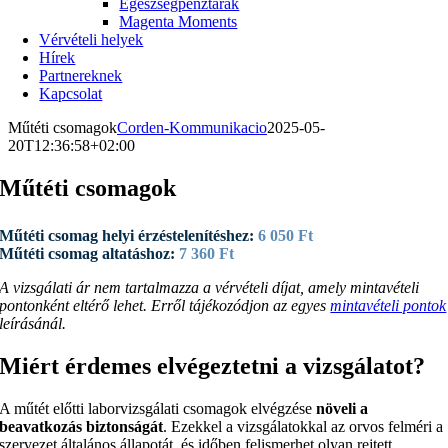
Egészségpénztárak
Magenta Moments
Vérvételi helyek
Hírek
Partnereknek
Kapcsolat
Műtéti csomagok
Corden-Kommunikacio
2025-05-
20T12:36:58+02:00
Műtéti csomagok
Műtéti csomag helyi érzéstelenítéshez:
6 050 Ft
Műtéti csomag altatáshoz:
7 360 Ft
A vizsgálati ár nem tartalmazza a vérvételi díjat, amely mintavételi
pontonként eltérő lehet. Erről tájékozódjon az egyes
mintavételi pontok
leírásánál.
Miért érdemes elvégeztetni a vizsgálatot?
A műtét előtti laborvizsgálati csomagok elvégzése
növeli a
beavatkozás biztonságát
. Ezekkel a vizsgálatokkal az orvos felméri a
szervezet általános állapotát, és időben felismerhet olyan rejtett