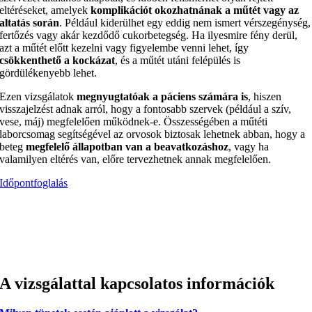
eltéréseket, amelyek
komplikációt okozhatnának a műtét vagy az
altatás során
. Például kiderülhet egy eddig nem ismert vérszegénység,
fertőzés vagy akár kezdődő cukorbetegség. Ha ilyesmire fény derül,
azt a műtét előtt kezelni vagy figyelembe venni lehet, így
csökkenthető a kockázat
, és a műtét utáni felépülés is
gördülékenyebb lehet.
Ezen vizsgálatok
megnyugtatóak a páciens számára is
, hiszen
visszajelzést adnak arról, hogy a fontosabb szervek (például a szív,
vese, máj) megfelelően működnek-e. Összességében a műtéti
laborcsomag segítségével az orvosok biztosak lehetnek abban, hogy a
beteg
megfelelő állapotban van a beavatkozáshoz
, vagy ha
valamilyen eltérés van, előre tervezhetnek annak megfelelően.
Időpontfoglalás
A vizsgálattal kapcsolatos információk