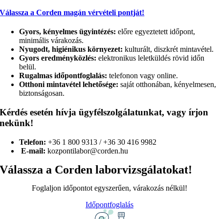
Válassza a Corden magán vérvételi pontját!
Gyors, kényelmes ügyintézés:
előre egyeztetett időpont,
minimális várakozás.
Nyugodt, higiénikus környezet:
kulturált, diszkrét mintavétel.
Gyors eredményközlés:
elektronikus leletküldés rövid időn
belül.
Rugalmas időpontfoglalás:
telefonon vagy online.
Otthoni mintavétel lehetősége:
saját otthonában, kényelmesen,
biztonságosan.
Kérdés esetén hívja ügyfélszolgálatunkat, vagy írjon
nekünk!
Telefon:
+36 1 800 9313 / +36 30 416 9982
E-mail:
kozpontilabor@corden.hu
Válassza a Corden labor­­­vizsgálatokat!
Foglaljon időpontot egyszerűen, várakozás nélkül!
Időpontfoglalás