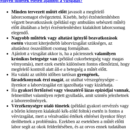
Milyen tünetek esetén ajánlott a vizsgálat?
Minden tervezett műtét előtt
javasolt a megfelelő
laborcsomagot elvégeztetni. Kisebb, helyi érzéstelenítésben
végzett beavatkozások (például egy ambuláns sebészeti műtét)
előtt általában a helyi érzéstelenítéshez kialakított laborcsomag
elegendő.
Nagyobb műtétek vagy altatást igénylő beavatkozások
esetén
viszont kiterjedtebb laborvizsgálat szükséges, az
altatáshoz összeállított csomag formájában.
Ajánlott a vizsgálat akkor is, ha a páciensnek
valamilyen
krónikus betegsége van
(például cukorbetegség vagy magas
vérnyomás), mert ezek esetén különösen fontos ellenőrizni, hogy
megfelelő kontroll alatt áll-e a betegség a műtét előtt.
Ha valaki az utóbbi időben tartósan
gyengének,
fáradékonynak érzi magát
, az utalhat vérszegénységre –
ilyenkor a laborvizsgálat ezt igazolhatja vagy kizárhatja.
Ha
gyakori fertőzései vagy visszatérő lázas epizódjai vannak
felmerülhet valamilyen rejtett gyulladás, amit szintén jelezhetnek
a laboreredmények.
Vérzékenységre utaló tünetek
(például gyakori orrvérzés vagy
a bőrön könnyen kialakuló kék-zöld foltok) esetén is fontos a
vérvizsgálat, mert a véralvadási értékek eltérései ilyenkor fényt
deríthetnek a problémára. Ezekben az esetekben a műtét előtti
labor segít az okok felderítésében, és az orvos ennek tudatában