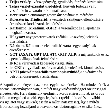
Teljes vérkép:
vérszegénység, gyulladás, fertőzés kizárására.
Teljes vizeletvizsgálat üledékkel:
húgyúti fertőzés vagy
vesefunkció zavarainak kimutatására.
Vércukor:
a cukoranyagcsere állapotának felmérésére.
Koleszterin, Triglicerid:
a vérzsírok szintjének ellenőrzésére,
érrendszeri kockázatok felmérésére.
Karbamid, Kreatinin, eGFR:
a veseműködés állapotának
meghatározására.
Húgysav:
anyagcserezavarok (például köszvény) jeleinek
vizsgálatára.
Nátrium, Kálium:
az elektrolit-háztartás egyensúlyának
ellenőrzésére.
GOT (ASAT), GPT (ALAT), GGT, ALP:
a májfunkciók és az
epeutak állapotának felmérésére.
INR:
a véralvadási képesség vizsgálatára.
hs-CRP:
a gyulladásos folyamatok jelenlétének kimutatására.
APTI (aktivált parciális tromboplasztinidő):
a véralvadás
belső rendszerének vizsgálatára.
A kapott eredményeket az orvos együttesen értékeli. Ha minden érték a
normál tartományban van, a műtét nagy valószínűséggel biztonsággal
elvégezhető. Ha valamelyik eredmény kóros eltérést mutat, az orvos
időben megteheti a szükséges lépéseket (például kezelést, további
vizsgálatot vagy szükség esetén a műtét halasztását), így a műtéti
laborcsomag hozzájárul a beavatkozás biztonságához és sikeréhez.