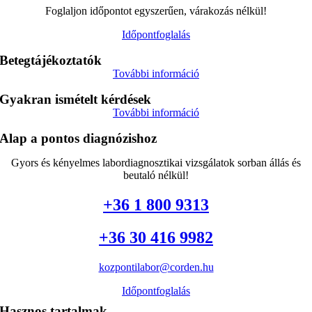
Foglaljon időpontot egyszerűen, várakozás nélkül!
Időpontfoglalás
Betegtájékoztatók
További információ
Gyakran ismételt kérdések
További információ
Alap a pontos diagnózishoz
Gyors és kényelmes labordiagnosztikai vizsgálatok sorban állás és
beutaló nélkül!
+36 1 800 9313
+36 30 416 9982
kozpontilabor@corden.hu
Időpontfoglalás
Hasznos tartalmak