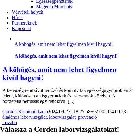
Egészségpénztárak
Magenta Moments
Vérvételi helyek
Hírek
Partnereknek
Kapcsolat
A köhögés, amit nem lehet figyelmen kívül hagyni!
A köhögés, amit nem lehet figyelmen kívül hagyni!
A köhögés, amit nem lehet figyelmen
kívül hagyni!
A betegség rendkívül fertőző és komoly közegészségügyi problémát
jelent, különösen a kisgyermekek és csecsemők körében. A
bordetella pertussis egy rendkívül [...]
Corden-Kommunikacio
2024-09-23T18:25:58+02:00
2024.09.23.
|
általános laborvizsgálat
,
laborvizsgálat
,
prevenció
|
Tovább
Válassza a Corden labor­­­vizsgálatokat!